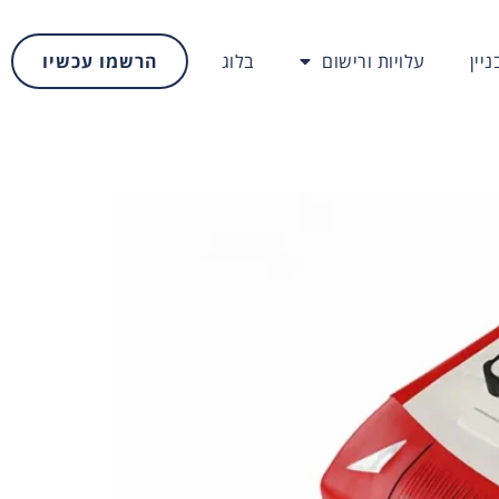
יין
עלויות ורישום
בלוג
הרשמו עכשיו