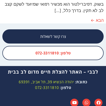
בשוק. דפיברילטור הוא מכשיר רפואי שמיועד לשקם קצב
לב לא תקין. בדרך כלל, […]
הבא
←
צרו קשר לשאלות
טלפון: 072-3311810
לבבי – האתר להצלת חיים מדום לב בבית
כתובת:
יהודה הנשיא 39, תל אביב, 69391
טלפון:
072-3311810