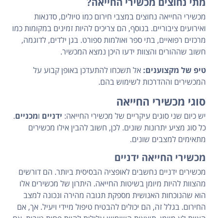
מתי נחוצים מכשירי החייאה?
מכשירי החייאה נחוצים במצבי חירום כמו טיולים, סדנאות
ואירועים ציבוריים. בנוסף, הם צריכים להיות זמינים במקומות כמו
מרכזים רפואיים, בתי ספר ואולמות ספורט. בגן ילדים, לדוגמה,
חשוב שההורים והצוות ידעו היכן נמצא המכשיר.
טיפ של מקצוענים:
אל תשכחו להתעדכן באופן קבוע על
המכשירים וההדרכות לשימוש בהם.
סוגי מכשירי החייאה
יש כיום שני סוגים עיקריים של מכשירי החייאה:
ידניים
ו
מכניים
.
כל סוג מציע יתרונות שונים. לכן, חשוב להבין אילו מכשירים
מתאימים למצבים שונים.
מכשירי החייאה ידניים
מכשירים ידניים נחשבים לאופציה הבסיסית ביותר. הם דורשים
מהצוות להיות מיומן בשיטות החייאה. היתרון של מכשירים אלו
הוא שהנוכחות האנושית מספקת תגובה מהירה ונכונה למצב
החירום. בגלל זה, הם יכולים להבטיח טיפול מיידי ויעיל. אך, אם