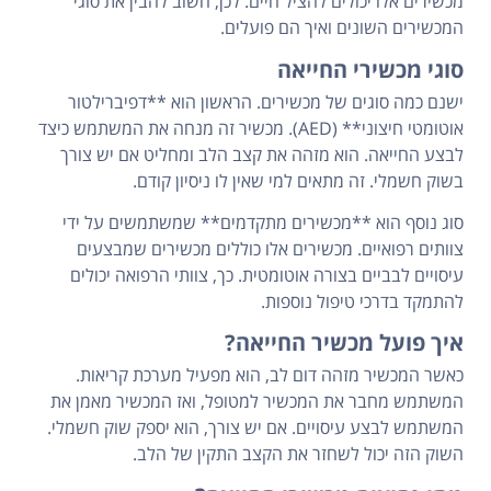
מכשירים אלו יכולים להציל חיים. לכן, חשוב להבין את סוגי
המכשירים השונים ואיך הם פועלים.
סוגי מכשירי החייאה
ישנם כמה סוגים של מכשירים. הראשון הוא **דפיברילטור
אוטומטי חיצוני** (AED). מכשיר זה מנחה את המשתמש כיצד
לבצע החייאה. הוא מזהה את קצב הלב ומחליט אם יש צורך
בשוק חשמלי. זה מתאים למי שאין לו ניסיון קודם.
סוג נוסף הוא **מכשירים מתקדמים** שמשתמשים על ידי
צוותים רפואיים. מכשירים אלו כוללים מכשירים שמבצעים
עיסויים לבביים בצורה אוטומטית. כך, צוותי הרפואה יכולים
להתמקד בדרכי טיפול נוספות.
איך פועל מכשיר החייאה?
כאשר המכשיר מזהה דום לב, הוא מפעיל מערכת קריאות.
המשתמש מחבר את המכשיר למטופל, ואז המכשיר מאמן את
המשתמש לבצע עיסויים. אם יש צורך, הוא יספק שוק חשמלי.
השוק הזה יכול לשחזר את הקצב התקין של הלב.