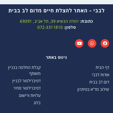
לבבי – האתר להצלת חיים מדום לב בבית
כתובת:
יהודה הנשיא 39, תל אביב, 69391
טלפון:
072-3311810
ניווט באתר
דף הבית
קבלת החלטה בבניין
משותף
אודות לבבי
דפיברילטור לבניין
דום לב בבית
דפיברילטור מחיר
שילוב מד"א בפיתרון
עלויות ורישום
בלוג